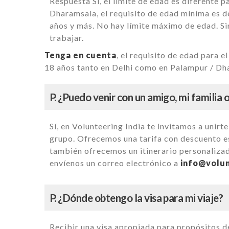
Respuesta Sí, el límite de edad es diferente 
Dharamsala, el requisito de edad mínima es de
años y más. No hay límite máximo de edad. Si
trabajar.
Tenga en cuenta
, el requisito de edad para 
18 años tanto en Delhi como en Palampur / Dh
P. ¿Puedo venir con un amigo, mi familia 
Sí, en Volunteering India te invitamos a unir
grupo. Ofrecemos una tarifa con descuento es
también ofrecemos un itinerario personalizad
envíenos un correo electrónico a
info@volun
P. ¿Dónde obtengo la visa para mi viaje?
Recibir una visa apropiada para propósitos d