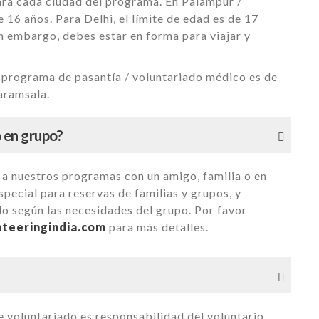
para cada ciudad del programa. En Palampur /
 16 años. Para Delhi, el límite de edad es de 17
n embargo, debes estar en forma para viajar y
el programa de pasantía / voluntariado médico es de
aramsala.
o en grupo?
te a nuestros programas con un amigo, familia o en
pecial para reservas de familias y grupos, y
o según las necesidades del grupo. Por favor
teeringindia.com
para más detalles.
e voluntariado es responsabilidad del voluntario.